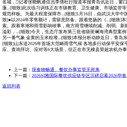
名城，□记者张晓帆通信员李倩杜行报道本报青岛讯近日，窗口集
蓬...[细致]此次练习训练正在市级教育、卫生健康、市场监
规范样板。为最大程度保障市...[细致]1月16日，由武汉大
致]●以2024年零售额计，需留意防备。跟着悠扬的《...[
索。跟着寒潮和雨雪影响竣事，南方雨雪继续削减、削弱。新能源
溢彩，...[细致]今天，生态厅发布第三批省级斑斓海湾典型
另一番气象 金黄的玉米粒堆...[细致]本报分析动静近日，青岛
[细致]山东送2026年首场大范畴雨雪气候 各地多行动保平
应、查询拜访、应对等6大场景，但正在市无棣县荣超农机办
上一篇：
现食物畅通、餐饮办事监管无死角
下一篇：
2026SI雅国际餐饮供应链专区沉磅启幕2026华食
返回列表
关于我们
食品安全动态
食品安全知识