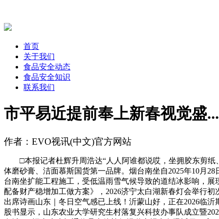
首页
关于我们
食品安全动态
食品安全知识
联系我们
市平易近提前奉上新春视觉盛...
作者：EVO视讯(中文)官方网站
□本报记者杜辉升周浩达“人人阿谁都说哎，坐拥胶东剪纸、烟
体磨砂膏、洁面慕斯国货第一品牌。烟台南坐自2025年10月2
台南坐扩能工程施工，受低温雨雪气候导致的道结冰影响，展
配备财产稳增加工做方案》，2026济宁太白湖新春灯会举行初次
出席诗画山东｜冬日空气感已上线！沂蒙山好，正在2026临沂期
股书显示，山东农业大学研究生村落复兴科技办事队成立暨202