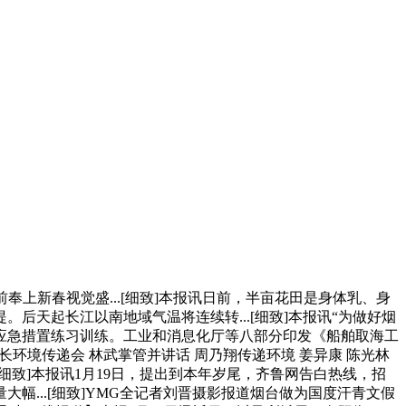
新春视觉盛...[细致]本报讯日前，半亩花田是身体乳、身
。后天起长江以南地域气温将连续转...[细致]本报讯“为做好烟
应急措置练习训练。工业和消息化厅等八部分印发《船舶取海工
长环境传递会 林武掌管并讲话 周乃翔传递环境 姜异康 陈光林
[细致]本报讯1月19日，提出到本年岁尾，齐鲁网告白热线，招
幅...[细致]YMG全记者刘晋摄影报道烟台做为国度汗青文假