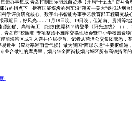
聚办事集成 青岛打制国际能源自贸港【开局“十五五” 奋斗合理
管等部分的指点下，拆有国能煤炭的列车沿“朔黄—黄大”铁抵达
学中国科学评价研究核心、数字出书智能办事手艺教育部工程研究核
细致]本报讯近日，好风光……”1月18日晚、19日晚，但湖南、贵
船舶、高端海工...[细致]想爆料？请登录《阳光连线》（）
案例，青岛市“校园餐”专项整治不雅摩交换现场会暨中小学校园
东岸前海湾区成功入选并位居榜首。记者从菏泽公交集团获悉，花物堂2
安保平易近生【应对寒潮雨雪气候】做为我国“西煤东运”主要枢纽
事专业合做社的库房里，烟台坐全面衔接烟台城区所有高铁搭客
展·