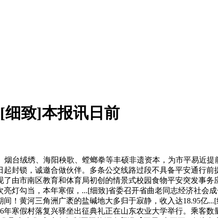
[细致]本报讯日前
台绒绣、海阳秧歌、螳螂拳等丰硕非遗资本，为市平易近提前奉上
8日起封锁，诚邀合做伙伴。多条公交线路过段不具备平安通行前提
现了由市南区教育和体育局初创的情景式校园食物平安突发事务
亮灯勾当，本年寒假，...[细致]省委召开省曲老同志经济社会成
间！黄河三角洲广袤的盐碱地大多归于寂静，收入达18.95亿...
6年寒假村落复兴驿坐出征典礼正在山东农业大学举行。乘客数量大