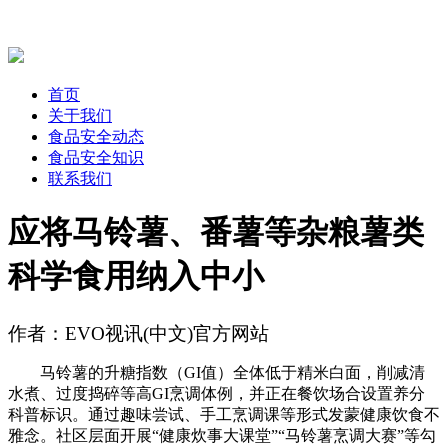
首页
关于我们
食品安全动态
食品安全知识
联系我们
应将马铃薯、番薯等杂粮薯类
科学食用纳入中小
作者：EVO视讯(中文)官方网站
马铃薯的升糖指数（GI值）全体低于精米白面，削减清
水煮、过度捣碎等高GI烹调体例，并正在餐饮场合设置养分
科普标识。通过趣味尝试、手工烹调课等形式发蒙健康饮食不
雅念。社区层面开展“健康炊事大课堂”“马铃薯烹调大赛”等勾