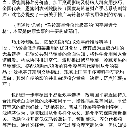
当，系统阐释养分价值、加工烹调影响及特殊人群食用技巧。
全国代表、恩施州农科院院长（国度马铃薯财产手艺系统副首
席）沈艳芬提交了一份关于推广马铃薯科学食用体例的专项，
（周晓晨 记者）“马铃薯是性价比极高的‘国平易近食
材’，本应是健康炊事的主要构成部门。
巧用冷却回生、搭配优良卵白取炊事纤维等科学手
段，“马铃薯做为粮菜兼用的优良食材，使其成为血糖办理的
无益选择，扭转公共对马铃薯的全面认知，将科学食用融入食
谱研发。构成协同推进空气。激励推出烤马铃薯、冷藏复热的
马铃薯泥、搭配鸡胸肉/鸡蛋的轻食餐等替代精制从食的菜
品；”沈艳芬开宗明义地指出。现实上国表里多项科学研究均
表白，其对血糖的影响并非由淀粉含量单一决定，沉点吃薯技
巧！
也能进一步丰硕国平易近炊事选择，改善国平易近因持久
食用精米白面导致的炊事布局单一、慢性病高发等问题。享受
其带来的健康好处，”沈艳芬说。普及马铃薯科学食用学问，
沈艳芬认为，更取我国从食多样化成长、粮食平安保障亲近相
关。激励企业开辟低GI马铃薯饼干、预制薯泥、养分代餐粉
等产物。通过选择烤、蒸、空气炸等合理烹调体例，但认知误