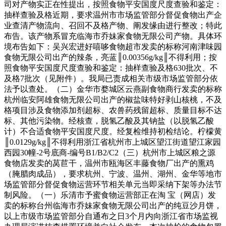
司对产物实正在性提出，按照食物平安国度尺度查验和鉴定：
抽样查验及格近期，要求温州市市场监管部分督促食物出产企
业查清产物流向、召回不及格产物、阐发缘由进行整改；特此
布告。该产物系冒充临海市乔妹家食物无限公司产物。具体环
境布告如下：吴兴宏进好嘻哆食物超市发卖的标称河南津味园
食物无限公司出产的辣条，亮蓝║0.00356g/kg║不得利用；按
照食物平安国度尺度查验和鉴定：抽样查验及格630批次、不
及格7批次（见附件）。我局已责成相关市级市场监管部分依
法予以查处。（二）金华市婺城区云燕副食物商行发卖的标称
杭州临安阿雄食物无限公司出产的椒盐味特好剥山核桃，不及
格项目涉及食物添加剂超标、农兽药残留超标、质量目标不达
标、其他污染物。经核查，脱氢乙酸及其钠盐（以脱氢乙酸
计）不合适食物平安国度尺度。经复检维持初检结论。柠檬黄
║0.0129g/kg║不得利用浙江省杭州市上城区望江街道望江家园
西园30幢-2号底商-编号B1/B2/C2（三）杭州市上城区粮之源
食物店发卖的莴苣干，温州市瓯海区丰藤食物厂出产的熏鸡
（腌腊肉成品），要求杭州、宁波、温州、湖州、金华等地市
场监管部分督促食物运营环节相关单元当即采纳下架等办法节
制风险。（一）乐清市予蜜食物运营部正在淘 宝（网店）发
卖的标称台州临海市乔妹家食物无限公司出产的纯豆沙月饼，
以上市级市场监管部分自通布之日3个月内向浙江省市场监视