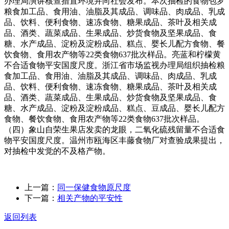
办理局演讲核查措置环境并向社会发布。本次抽检的食物包罗
粮食加工品、食用油、油脂及其成品、调味品、肉成品、乳成
品、饮料、便利食物、速冻食物、糖果成品、茶叶及相关成
品、酒类、蔬菜成品、生果成品、炒货食物及坚果成品、食
糖、水产成品、淀粉及淀粉成品、糕点、婴长儿配方食物、餐
饮食物、食用农产物等22类食物637批次样品。亮蓝和柠檬黄
不合适食物平安国度尺度。浙江省市场监视办理局组织抽检粮
食加工品、食用油、油脂及其成品、调味品、肉成品、乳成
品、饮料、便利食物、速冻食物、糖果成品、茶叶及相关成
品、酒类、蔬菜成品、生果成品、炒货食物及坚果成品、食
糖、水产成品、淀粉及淀粉成品、糕点、豆成品、婴长儿配方
食物、餐饮食物、食用农产物等22类食物637批次样品。
（四）象山自荣生果店发卖的龙眼，二氧化硫残留量不合适食
物平安国度尺度。温州市瓯海区丰藤食物厂对查验成果提出，
对抽检中发觉的不及格产物。
上一篇：
同一保健食物原尺度
下一篇：
相关产物的平安性
返回列表