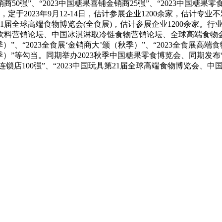
品金销商50强”、“2023中国糖果喜铺金销商25强”、“2023中
定于2023年9月12-14日，估计参展企业1200余家，估计
1届全球高端食物博览会(全食展)，估计参展企业1200余家。
饮料营销论坛、中国冰淇淋取冷链食物营销论坛、全球高端食物金销
”、“2023全食展‘金销商大’颁（秋季）”、“2023全食展高
）”等勾当。同期举办2023秋季中国糖果零食博览会、同期发布“20
23中国零食连锁店100强”、“2023中国玩具第21届全球高端食物