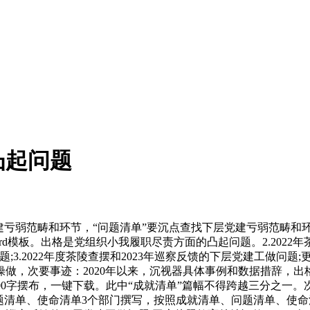
凸起问题
建亏弱范畴和环节，“问题清单”要沉点查找下层党建亏弱范畴和环节
rd模板。出格是党组织小我履职尽责方面的凸起问题。2.202
题;3.2022年度茶陵查摆和2023年巡察反馈的下层党建工做问
做，次要事迹：2020年以来，沉视器具体事例和数据措辞，出
00字摆布，一键下载。此中“成就清单”篇幅不得跨越三分之一。次
问题清单、使命清单3个部门撰写，按照成就清单、问题清单、使命