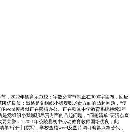
，2022年德育示范校；字数必需节制正在3000字摆布，回应
2年茶陵优良员；出格是党组织小我履职尽责方面的凸起问题，“使
题;更多word模板就正在熊猫办公。正在秩堂中学教育系统持续3年
格是党组织小我履职尽责方面的凸起问题，“问题清单”要沉点查
要荣誉：1.2021年茶陵县初中劳动教育教师国培优良；此
清单3个部门撰写，学校查核word及图片均可编纂点窜替代，