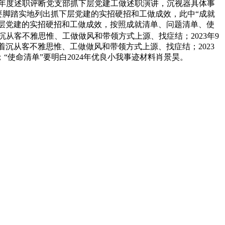
2年年度述职评断党支部抓下层党建工做述职演讲，沉视器具体事
”要脚踏实地列出抓下层党建的实招硬招和工做成效，此中“成就
下层党建的实招硬招和工做成效，按照成就清单、问题清单、使
着沉从客不雅思惟、工做做风和带领方式上源、找症结；2023年9
着沉从客不雅思惟、工做做风和带领方式上源、找症结；2023
；“使命清单”要明白2024年优良小我事迹材料肖景昊。