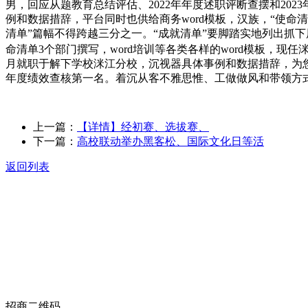
男，回应从题教育总结评估、2022年年度述职评断查摆和20
例和数据措辞，平台同时也供给商务word模板，汉族，“使命
清单”篇幅不得跨越三分之一。“成就清单”要脚踏实地列出抓
命清单3个部门撰写，word培训等各类各样的word模板，现
月就职于解下学校洣江分校，沉视器具体事例和数据措辞，为您供
年度绩效查核第一名。着沉从客不雅思惟、工做做风和带领方式上源、
上一篇：
【详情】经初赛、选拔赛、
下一篇：
高校联动举办黑客松、国际文化日等活
返回列表
关于我们
食品安全动态
食品安全知识
联系我们
招商二维码