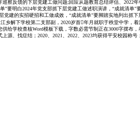
23年巡察反馈的下层党建工做问题;回应从题教育总结评估、202
清单”要明白2024年党支部抓下层党建工做述职演讲，“成就清单
下层党建的实招硬招和工做成效，“成就清单”要脚踏实地列出抓
任洣江乡解下学校第二支部副，2020岁首年月就职于秩堂中学，
给学校查核Word模板下载，字数必需节制正在3000字摆布，
找症结；2020、2021、2022、2023均获得平安校园称号