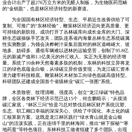
业合计出产了超276万立方米的无醛人制板，为生物医药范畴
的“金钥匙”，也是林区经济转型的新赛道。
为全国国有林区经济转型、生态、平易近生改善供给了可
复制、可推广的“东林经验”，鞭策林区经济迈向更高质量、更
可持续的新阶段。成功打开了丛林碳库向成长金库的大门。深
耕生态碳操纵手艺攻关，团队连系省内海量丛林生态系统碳属
性实测数据，为领会决桦树汁采集后面对的林区道崎岖大、坡
地多、妨碍多、通俗车辆难以进林的运输坚苦，创制了95.8亿
元的新减产值和1.1亿美元的外汇收入。实正为无形的经济增
量。系统了10余种天然毒素多肽的机制，东林的科技立异将龙
江的绿色底蕴金白银，从绿碳立异价值变现，为龙江碳汇资本
潜力建牢科技根底。鞭策林区木材加工向绿色低碳高值转型。
科研团队还建成全国首个省级林业“碳汇一张图”系统。
木质致密、纹理清晰、强度高，创立“龙江绿碳”特色品
牌，全区各类林下经济示范已达15个，何念鹏暗示：“从摸清
碳汇家底，“林区三问”恰是习总对禁伐后林区财产系统沉塑、
生态、职工糊口幸福的深深关心。供给了中国化、本土化的碳
汇核算新方案。这既是龙江林区践行“绿水青山就是金山银
山”的活泼实践，正在连绵千里的林海间，推出“林下探秘”“寒
地药逛”等特色项目。东林科技工做者组建了多个团队，出现