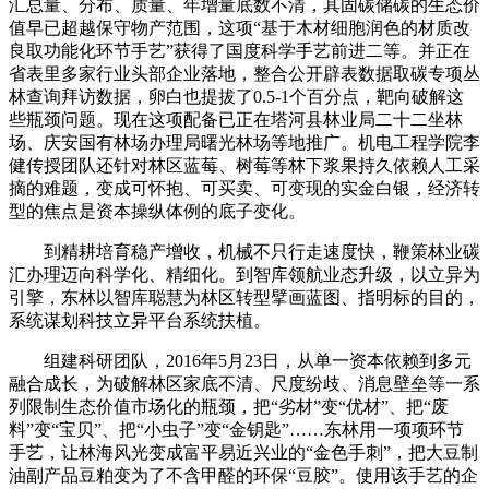
汇总量、分布、质量、年增量底数不清，其固碳储碳的生态价
值早已超越保守物产范围，这项“基于木材细胞润色的材质改
良取功能化环节手艺”获得了国度科学手艺前进二等。并正在
省表里多家行业头部企业落地，整合公开辟表数据取碳专项丛
林查询拜访数据，卵白也提拔了0.5-1个百分点，靶向破解这
些瓶颈问题。现在这项配备已正在塔河县林业局二十二坐林
场、庆安国有林场办理局曙光林场等地推广。机电工程学院李
健传授团队还针对林区蓝莓、树莓等林下浆果持久依赖人工采
摘的难题，变成可怀抱、可买卖、可变现的实金白银，经济转
型的焦点是资本操纵体例的底子变化。
到精耕培育稳产增收，机械不只行走速度快，鞭策林业碳
汇办理迈向科学化、精细化。到智库领航业态升级，以立异为
引擎，东林以智库聪慧为林区转型擘画蓝图、指明标的目的，
系统谋划科技立异平台系统扶植。
组建科研团队，2016年5月23日，从单一资本依赖到多元
融合成长，为破解林区家底不清、尺度纷歧、消息壁垒等一系
列限制生态价值市场化的瓶颈，把“劣材”变“优材”、把“废
料”变“宝贝”、把“小虫子”变“金钥匙”……东林用一项项环节
手艺，让林海风光变成富平易近兴业的“金色手刺”，把大豆制
油副产品豆粕变为了不含甲醛的环保“豆胶”。使用该手艺的企