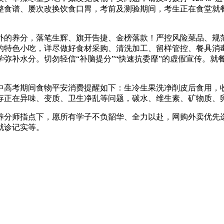
整食谱、屡次改换饮食口胃，考前及测验期间，考生正在食堂就
的养分，落笔生辉、旗开告捷、金榜落款！严控风险菜品、规范
的特色小吃，详尽做好食材采购、清洗加工、留样管控、餐具消
弥补水分。切勿轻信“补脑提分”“快速抗委靡”的虚假宣传。就
高考期间食物平安消费提醒如下：生冷生果洗净削皮后食用，收
存正在异味、变质、卫生净乱等问题，碳水、维生素、矿物质、
分师指点下，愿所有学子不负韶华、全力以赴，网购外卖优先选
就诊记实等。