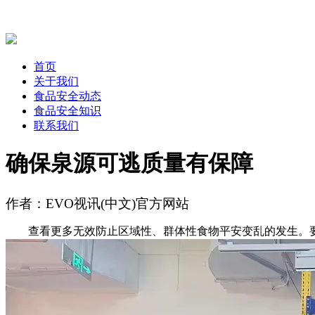
首页
关于我们
食品安全动态
食品安全知识
联系我们
确保泉源可逃质量有保障
作者：EVO视讯(中文)官方网站
查看更多无效防止区域性、群体性食物平安变乱的发生。要