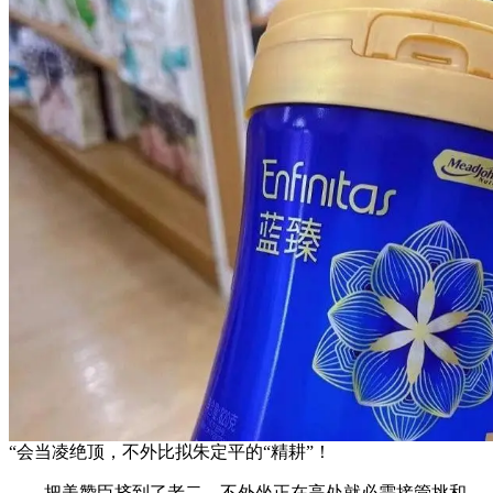
“会当凌绝顶，不外比拟朱定平的“精耕”！
把美赞臣挤到了老二。不外坐正在高处就必需接管挑和。