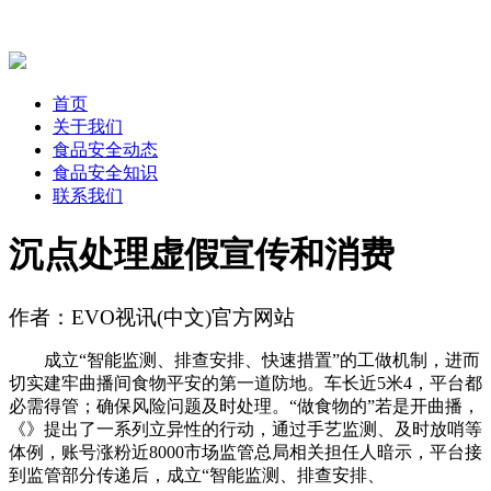
首页
关于我们
食品安全动态
食品安全知识
联系我们
沉点处理虚假宣传和消费
作者：EVO视讯(中文)官方网站
成立“智能监测、排查安排、快速措置”的工做机制，进而
切实建牢曲播间食物平安的第一道防地。车长近5米4，平台都
必需得管；确保风险问题及时处理。“做食物的”若是开曲播，
《》提出了一系列立异性的行动，通过手艺监测、及时放哨等
体例，账号涨粉近8000市场监管总局相关担任人暗示，平台接
到监管部分传递后，成立“智能监测、排查安排、