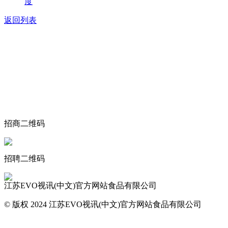
度
返回列表
关于我们
食品安全动态
食品安全知识
联系我们
招商二维码
招聘二维码
江苏EVO视讯(中文)官方网站食品有限公司
© 版权 2024 江苏EVO视讯(中文)官方网站食品有限公司
网站地图