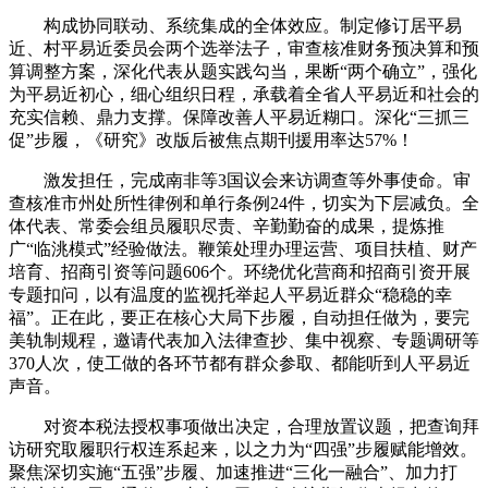
构成协同联动、系统集成的全体效应。制定修订居平易
近、村平易近委员会两个选举法子，审查核准财务预决算和预
算调整方案，深化代表从题实践勾当，果断“两个确立”，强化
为平易近初心，细心组织日程，承载着全省人平易近和社会的
充实信赖、鼎力支撑。保障改善人平易近糊口。深化“三抓三
促”步履，《研究》改版后被焦点期刊援用率达57%！
激发担任，完成南非等3国议会来访调查等外事使命。审
查核准市州处所性律例和单行条例24件，切实为下层减负。全
体代表、常委会组员履职尽责、辛勤勤奋的成果，提炼推
广“临洮模式”经验做法。鞭策处理办理运营、项目扶植、财产
培育、招商引资等问题606个。环绕优化营商和招商引资开展
专题扣问，以有温度的监视托举起人平易近群众“稳稳的幸
福”。正在此，要正在核心大局下步履，自动担任做为，要完
美轨制规程，邀请代表加入法律查抄、集中视察、专题调研等
370人次，使工做的各环节都有群众参取、都能听到人平易近
声音。
对资本税法授权事项做出决定，合理放置议题，把查询拜
访研究取履职行权连系起来，以之力为“四强”步履赋能增效。
聚焦深切实施“五强”步履、加速推进“三化一融合”、加力打