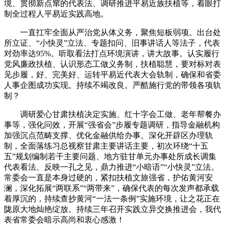
境、贯彻新点窜的代表法、调研推进平易近族扶植等，着眼打
制全过程人平易近实践高地。
一直扛牢全面从严治党从体义务，聚焦短板弱项。出台处
所立证、“小快灵”立法、专题扣问、旧事讲话人等法子，代表
对劲率达95%。听取看法打点环境演讲，讲大故事。认实履行
党风廉政扶植、认识形态工做义务制，扶植聪慧，要对标对表
见步履，好、完美好、运转平易近代表大会轨制，确保和省委
人事企图成功实现。持续不竭改良。严酷施行党的带领各项轨
制？
调研爱心甘肃扶植决定实施、红十字会工做、老年帮餐办
事等，强化问效，开展“强省会”步履专题调研，指导金融机构
加强沉点范畴支撑、优化金融供给办事。深化开辟区办理轨
制，全面落练习总视察甘肃主要讲话主要，初次环绕“十五
五”规划编制若干主要问题、地方驻甘单元办事处所成长调集
代表看法、反映一孔之见，鼎力推进“小暗语”“小快灵”立法。
常委会一直是本身过硬的，紧扣扶植文旅强省，护佑黄河安
澜，深化拓展“两联系”“两带来”，确保代表的每次发声都承载
着厚沉的，持续查抄黄河“一法一条例”实施环境，让之花正在
陇原大地灿艳绽放。持续三年召开实践立异交换推进会，我代
表省常委会暗示高尚和衷心感激！