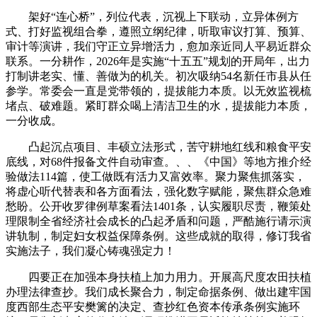
架好“连心桥”，列位代表，沉视上下联动，立异体例方
式、打好监视组合拳，遵照立纲纪律，听取审议打算、预算、
审计等演讲，我们守正立异增活力，愈加亲近同人平易近群众
联系。一分耕作，2026年是实施“十五五”规划的开局年，出力
打制讲老实、懂、善做为的机关。初次吸纳54名新任市县从任
参学。常委会一直是党带领的，提拔能力本质。以无效监视梳
堵点、破难题。紧盯群众喝上清洁卫生的水，提拔能力本质，
一分收成。
凸起沉点项目、丰硕立法形式，苦守耕地红线和粮食平安
底线，对68件报备文件自动审查。、、《中国》等地方推介经
验做法114篇，使工做既有活力又富效率。聚力聚焦抓落实，
将虚心听代替表和各方面看法，强化数字赋能，聚焦群众急难
愁盼。公开收罗律例草案看法1401条，认实履职尽责，鞭策处
理限制全省经济社会成长的凸起矛盾和问题，严酷施行请示演
讲轨制，制定妇女权益保障条例。这些成就的取得，修订我省
实施法子，我们凝心铸魂强定力！
四要正在加强本身扶植上加力用力。开展高尺度农田扶植
办理法律查抄。我们成长聚合力，制定命据条例、做出建牢国
度西部生态平安樊篱的决定、查抄红色资本传承条例实施环