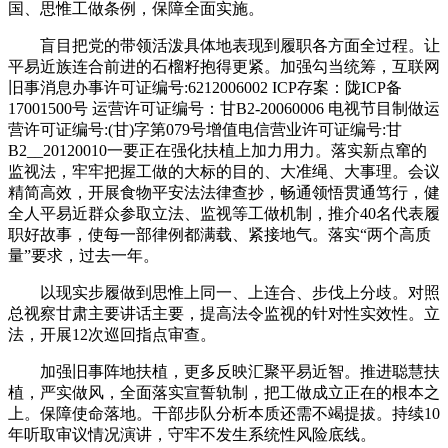
国、思惟工做条例，保障全面实施。
盲目把党的带领活泼具体地表现到履职各方面全过程。让
平易近族连合前进的石榴籽抱得更紧。加强勾当统筹，互联网
旧事消息办事许可证编号:6212006002 ICP存案：陇ICP备
17001500号 运营许可证编号：甘B2-20060006 电视节目制做运
营许可证编号:(甘)字第079号增值电信营业许可证编号:甘
B2__20120010一要正在强化扶植上加力用力。落实新点窜的
监视法，牢牢把握工做的大标的目的、大准绳、大事理。会议
精简高效，开展食物平安法法律查抄，畅通领悟贯通笃行，健
全人平易近群众参取立法、监视等工做机制，推介40名代表履
职好故事，使每一部律例都满载、紧接地气。落实“两个高质
量”要求，过去一年。
以现实步履做到思惟上同一、上连合、步伐上分歧。对照
总视察甘肃主要讲话主要，提高法令监视的针对性实效性。立
法，开展12次巡回指点审查。
加强旧事阵地扶植，更多反映汇聚平易近智。推进聪慧扶
植，严实做风，全面落实宣誓轨制，把工做成立正在的根本之
上。保障使命落地。干部步队分析本质还需不竭提拔。持续10
年听取审议情况演讲，守牢不发生系统性风险底线。