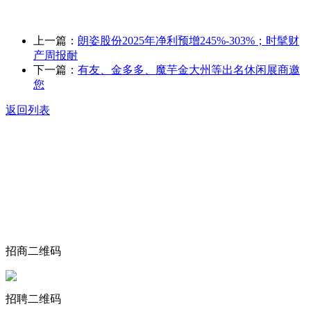
上一篇：
朗姿股份2025年净利预增245%-303%；时髦财
产周报耐
下一篇：
有友、金多多、魔芋金大州等出名休闲展商邀
您
返回列表
关于我们
食品安全动态
食品安全知识
联系我们
招商二维码
招聘二维码