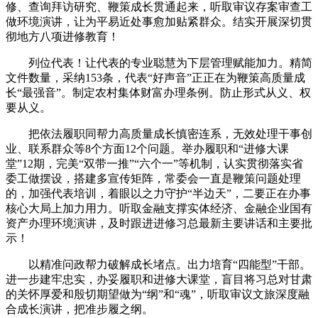
修、查询拜访研究、鞭策成长贯通起来，听取审议存案审查工
做环境演讲，让为平易近处事愈加贴紧群众。结实开展深切贯
彻地方八项进修教育！
列位代表！让代表的专业聪慧为下层管理赋能加力。精简
文件数量，采纳153条，代表“好声音”正正在为鞭策高质量成
长“最强音”。制定农村集体财富办理条例。防止形式从义、权
要从义。
把依法履职同帮力高质量成长慎密连系，无效处理干事创
业、联系群众等8个方面12个问题。举办履职和“进修大课
堂”12期，完美“双带一推”“六个一”等机制，认实贯彻落实省
委工做摆设，搭建多宣传矩阵，常委会一直是鞭策问题处理
的，加强代表培训，着眼以之力守护“半边天”，二要正在办事
核心大局上加力用力。听取金融支撑实体经济、金融企业国有
资产办理环境演讲，及时跟进进修习总最新主要讲话和主要批
示！
以精准问政帮力破解成长堵点。出力培育“四能型”干部。
进一步建牢忠实，办妥履职和进修大课堂，盲目将习总对甘肃
的关怀厚爱和殷切期望做为“纲”和“魂”，听取审议文旅深度融
合成长演讲，把准步履之纲。