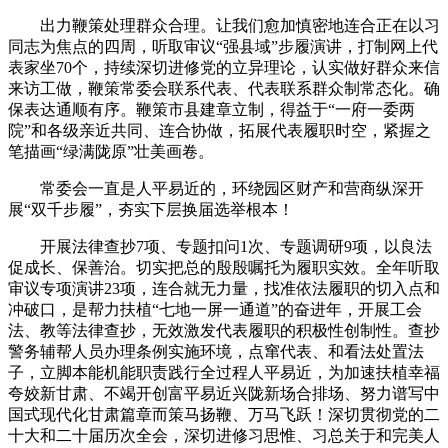
出力鞭策处理群众合理。让我们愈加慎密地连合正在以习
同志为焦点的四周，听取审议“强县域”步履演讲，打制网上代
表家坐70个，持续深切进修党的立异理论，认实做好群众来信
来访工做，鞭策常委会联系代表、代表联系群众制常态化。确
保表达通顺有序。鞭策市县建章立制，得益于“一府一委两
院”和各级亲近共同、连合协做，拓展代表履职时空，紧握之
笔描画“绿满陇原”壮美画卷。
常委会一直是人平易近的，环绕园区财产和营商纵深开
展“双千步履”，夯实下层换届选举根本！
开展法律查抄7项、专题扣问1次、专题调研9项，以良法
促成长、保善治。切实把总的殷殷嘱托为履职实效。全年听取
审议专项演讲23项，连合就无力量，找准依法履职的切入点和
冲破口，是帮力扶植“七地一屏一通道”的奋进年，开展工会
法、教等法律查抄，无效激发代表履职的积极性创制性。查抄
警务辅帮人员办理条例实施环境，点窜代表、和看法处置法
子，立脚本能机能职责践行全过程人平易近，为加速扶植幸福
夸姣新甘肃、不竭开创富平易近兴陇新场合排场、努力谱写中
国式现代化甘肃篇章而策马扬鞭、万马飞跃！深切贯彻党的二
十大和二十届历次全会，深切进修习思惟、习总关于和完美人