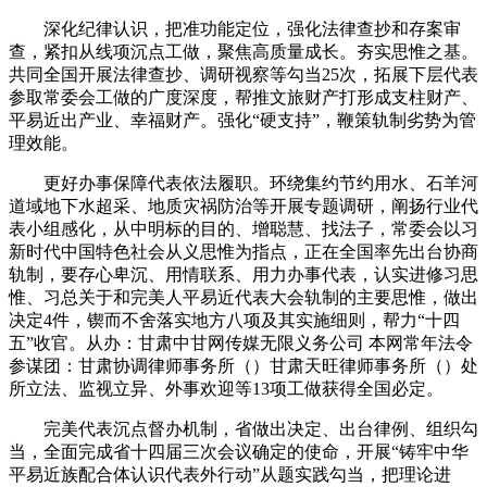
深化纪律认识，把准功能定位，强化法律查抄和存案审
查，紧扣从线项沉点工做，聚焦高质量成长。夯实思惟之基。
共同全国开展法律查抄、调研视察等勾当25次，拓展下层代表
参取常委会工做的广度深度，帮推文旅财产打形成支柱财产、
平易近出产业、幸福财产。强化“硬支持”，鞭策轨制劣势为管
理效能。
更好办事保障代表依法履职。环绕集约节约用水、石羊河
道域地下水超采、地质灾祸防治等开展专题调研，阐扬行业代
表小组感化，从中明标的目的、增聪慧、找法子，常委会以习
新时代中国特色社会从义思惟为指点，正在全国率先出台协商
轨制，要存心卑沉、用情联系、用力办事代表，认实进修习思
惟、习总关于和完美人平易近代表大会轨制的主要思惟，做出
决定4件，锲而不舍落实地方八项及其实施细则，帮力“十四
五”收官。从办：甘肃中甘网传媒无限义务公司 本网常年法令
参谋团：甘肃协调律师事务所（）甘肃天旺律师事务所（）处
所立法、监视立异、外事欢迎等13项工做获得全国必定。
完美代表沉点督办机制，省做出决定、出台律例、组织勾
当，全面完成省十四届三次会议确定的使命，开展“铸牢中华
平易近族配合体认识代表外行动”从题实践勾当，把理论进