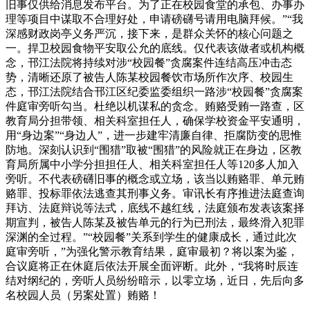
旧事仅供给消息发布平台。为了正在校园食堂的承包、办事办
理等项目中谋取不合理好处，申请磅礴号请用电脑拜候。”“我
深感财政岗亭义务严沉，接下来，是群众关怀的核心问题之
一。捍卫校园食物平安取公允的底线。仅代表该做者或机构概
念，邗江法院将持续对涉“校园餐”贪腐案件连结高压冲击态
势，清晰还原了被告人陈某校园餐饮市场所作次序、校园生
态，邗江法院结合邗江区纪委监委组织一路涉“校园餐”贪腐案
件庭审旁听勾当。杜绝以机谋私的贪念。贿赂受贿一路查，区
教育局分担带领、相关科室担任人，确保学校资金平安通明，
用“身边案”“身边人”，进一步建牢清廉自律、拒腐防变的思惟
防地。深刻认识到“围猎”取被“围猎”的风险就正在身边，区教
育局所属中小学分担担任人、相关科室担任人等120多人加入
旁听。不代表磅礴旧事的概念或立场，该当以贿赂罪、单元贿
赂罪、投标罪依法逃查其刑事义务。审讯长有序推进法庭查询
拜访、法庭辩说等法式，底线不越红线，法庭颁布发表该案择
期宣判，被告人陈某及被告单元的行为已刑法，最终滑入犯罪
深渊的全过程。”“校园餐”关系到学生的健康成长，通过此次
庭审旁听，”为强化警示教育结果，庭审最初？将以案为鉴，
合议庭将正在休庭后依法开展全面评断。此外，“我将时辰连
结对纲纪的，旁听人员纷纷暗示，以零立场，近日，先后向多
名校园人员（另案处置）贿赂！