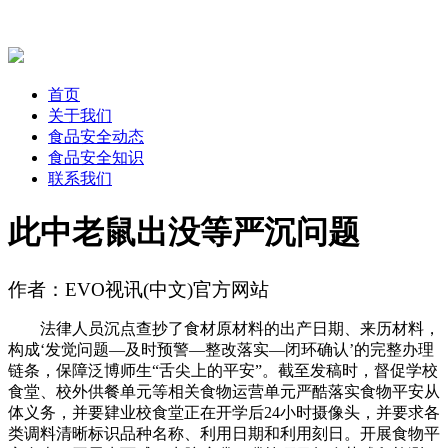
首页
关于我们
食品安全动态
食品安全知识
联系我们
此中老鼠出没等严沉问题
作者：EVO视讯(中文)官方网站
法律人员沉点查抄了食材原材料的出产日期、来历材料，
构成‘发觉问题—及时预警—整改落实—闭环确认’的完整办理
链条，保障泛博师生“舌尖上的平安”。截至发稿时，督促学校
食堂、校外供餐单元等相关食物运营单元严酷落实食物平安从
体义务，并要肄业校食堂正在开学后24小时摄像头，并要求各
类调料清晰标识品种名称、利用日期和利用刻日。开展食物平