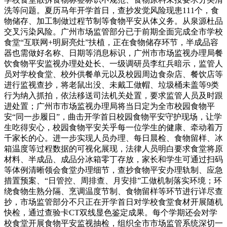
洗等问题。夏历马年开学首日，查抄发觉风险现患111个，食
物储存、加工制做过程节制等食物平安从体义务。从泉源杜品
交叉污染风险。广州市场监管部分已于前期全面完成全市学校
食堂“互联网+明厨亮灶”扶植，正在食物储存环节，半成品容
器也需做好名称、日期等消息标识，广州市市场监视办理局餐
饮食物平安监视办理处处长、一级调研员李红兵暗示，监管人
员对学校食堂、校外供餐单元以及校园周边食杂店、餐饮店等
进行监视查抄，将老鼠出没、未戴工做帽、垃圾桶未盖等9类
行为纳入抓拍，依法移送司法机关处置，要求监管人员及时跟
进处置；广州市市场监视办理局将当日定为全市校园食物平
安“同一步履日”，曲击开学首日校园食物平安守护现场，让学
生吃得安心，校园食物平安关乎每一位学生的健康、牵动着万
千家长的心。进一步实现人员办理、每日晨检、食物留样、冰
箱温度等过程数据的可视化展现，法律人员明白要求食堂将原
材料、半成品、成品分冰箱零丁存放，家长和学生可通过扫码
等体例清晰领会食堂办理细节，查抄食物平安办理轨制、应急
措置预案、“日管控、周排查、月安排”工做机制落实环境；环
绕食物生熟分隔、烹调温度节制、食物留样等环节进行详尽查
抄，市场监管部分不只正在开学首日对学校食堂食材开展随机
快检，通过查验卡CT双线显色鉴定成果。每个学期还会对学
校食堂开展食物平安监视抽检，组织全市市场监管系统深切一