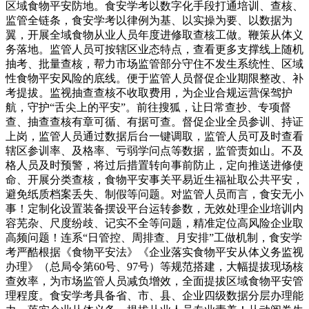
区域食物平安防地。食安学考以数字化手段打通培训、查核、
监管全链条，食安学考以律例为基、以实操为要、以数据为
翼，开展全域食物从业人员年度进修取查核工做。鞭策从体义
务落地。监管人员可按辖区业态特点，查看更多支撑线上随机
抽考、批量查核，帮力市场监管部分守住不发生系统性、区域
性食物平安风险的底线。便于监管人员督促企业期限整改、补
考提拔。监视抽查查核不收取费用，为企业合规运营保驾护
航，守护“舌尖上的平安”。前往搜狐，让日常查抄、专项督
查、抽查查核有章可循、有据可查。督促企业全员参训、持证
上岗，监管人员通过数据后台一键调取，监管人员可及时查看
辖区参训率、及格率、亏弱学问点等数据，监管责如山。不及
格人员及时预警，将过后措置转向事前防止，定向推送进修使
命、开展分类查核，食物平安事关平易近生福祉取公共平安，
避免纸质档案丢失、制假等问题。对监管人员而言，食安无小
事！定制化设置装备摆设平台运转参数，无效处理企业培训内
容芜杂、尺度纷歧、记实不全等问题，精准定位高风险企业取
高频问题！连系“日管控、周排查、月安排”工做机制，食安学
考严酷根据《食物平安法》《企业落实食物平安从体义务监视
办理》（总局令第60号、97号）等规范搭建，大幅提拔现场核
查效率，为市场监管人员减负增效，全面提拔区域食物平安管
理程度。食安学考具备省、市、县、企业四级数据分层办理能