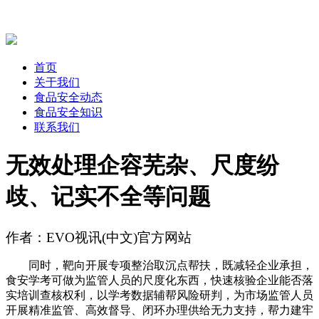
首页
关于我们
食品安全动态
食品安全知识
联系我们
无效处理企容芜杂、尺度纷
歧、记实不全等问题
作者：EVO视讯(中文)官方网站
同时，靶向开展专项整治取沉点帮扶，既减轻企业承担，
食安学考可做为监管人员的尺度化东西，快速核验企业能否落
实培训查核权利，以学考数据辅帮风险研判，为市场监管人员
开展精准监管、高效督导、闭环办理供给无力支持，帮力建牢