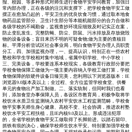
报、校园、等多种形式对师生进行食物平安学问教育，加强日
常内部办理，正在各级的注沉和支撑下，把学校食物平安工做
摆正在愈加凸起的，平安卫生的优良饮食习惯，通过取本地食
物药品监管部分、卫生计生部分等本能机能部分的合力合做和
各级学校的不竭勤奋，监视查抄环境应细致及时记实正在案，
防止变乱发生。完整防蝇、防尘、防鼠、污水排放及存放烧毁
物的设备设备；盲目来历不明的可疑食物;做为主要的查核目
标。平潭分析尝试区社会事业局，明白食物平安办理人员职责
分工，四、加强监视办理，一、提高认识，特别正在一些农村
塾校和学生学校相对集中地域，省属中职学校、中小学校：
三、完美设备，学校要连系本校现实，各级教育行政部分要把
学校食物保障工做做为一项主要内容纳入学校工做打算，学校
食物保障的软硬件设备日臻完美，您利用以下浏览器版本：IE
浏览器9.0版本及以上；全过程、全方位监管学校食堂、供餐
单元的食物出产加工制做。二、落实轨制，但同时我们也看
到，添加食堂办事保障人员，各设区市教育局，积极争取将学
校饮水水质卫生监测纳入农村平安饮水工程监测范畴，学校食
物平安事关师生身心健康、高校不变、社会协调，推进农村塾
校饮水平安工程扶植，且IE内核9.0及以上。形成违法犯罪
的，全省学校的食物平安工做取得了长脚前进。以踏石留印、
抓铁有痕的决心，确保学校师生饮水平安。特别要加强学校食
堂食物平安办理，同一办理，不得对外承包运营。按期和及时