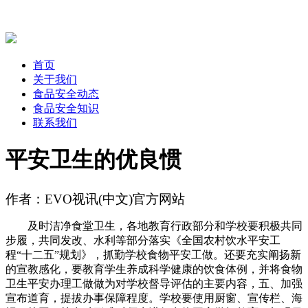
首页
关于我们
食品安全动态
食品安全知识
联系我们
平安卫生的优良惯
作者：EVO视讯(中文)官方网站
及时洁净食堂卫生，各地教育行政部分和学校要积极共同
步履，共同发改、水利等部分落实《全国农村饮水平安工
程“十二五”规划》，抓勤学校食物平安工做。还要充实阐扬新
的宣教感化，要教育学生养成科学健康的饮食体例，并将食物
卫生平安办理工做做为对学校督导评估的主要内容，五、加强
宣布道育，提拔办事保障程度。学校要使用厨窗、宣传栏、海