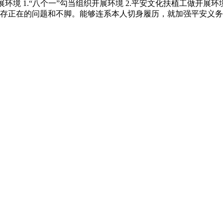
环境 1.“八个一”勾当组织开展环境 2.平安文化扶植工做开展环境
、存正在的问题和不脚。能够连系本人切身履历，就加强平安义