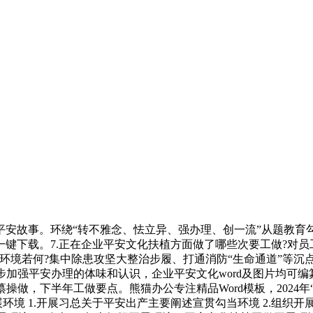
故事。环绕“转不雅念、怯立异、强办理、创一流”从题教育勾当
下载。7.正在企业平安文化扶植方面做了哪些次要工做?对员工
境若何?集中除患攻坚大整治步履、打通消防“生命通道”等沉点
加强平安办理的体味和认识，企业平安文化word及图片均可编纂
纂操做，下半年工做要点。熊猫办公专注精品Word模板，2024
环境 1.开展习总关于平安出产主要阐述宣贯勾当环境 2.组织开