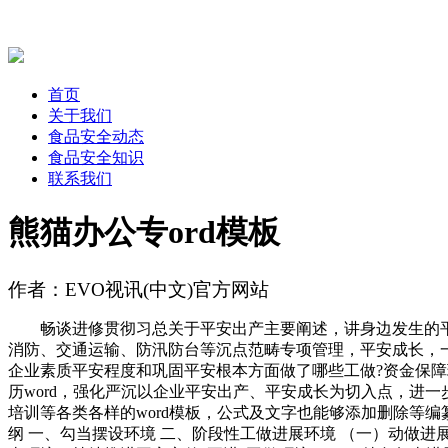
首页
关于我们
食品安全动态
食品安全知识
联系我们
熊猫办公专ord模板
作者：EVO视讯(中文)官方网站
畅谈进修贯彻习总关于平安出产主要阐述，讲身边发生的平安
消防、交通运输、防汛防台等沉点范畴专项管理，平安成长，一键
企业素质平安程度和巩固平安根本方面做了哪些工做?资金保障环
历word，强化严沉以企业平安出产、平安成长为切入点，进一步
培训等各类各样的word模板，公式及文字也能够添加删除等编
纲 一、勾当摆设环境 二、阶段性工做进展环境 （一）动做进展