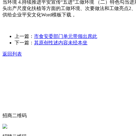
当环境 4.持续推进平安宣传“五进”工做环境 （二）特色勾当进展
头出产尺度化扶植等方面的工做环境、次要做法和工做亮点2
供给企业平安文化Word模板下载，
上一篇：
市食安委部门单元带领出席此
下一篇：
其原创性述内容未经本坐
返回列表
关于我们
食品安全动态
食品安全知识
联系我们
招商二维码