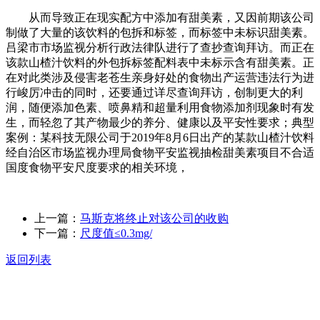
从而导致正在现实配方中添加有甜美素，又因前期该公司
制做了大量的该饮料的包拆和标签，而标签中未标识甜美素。
吕梁市市场监视分析行政法律队进行了查抄查询拜访。而正在
该款山楂汁饮料的外包拆标签配料表中未标示含有甜美素。正
在对此类涉及侵害老苍生亲身好处的食物出产运营违法行为进
行峻厉冲击的同时，还要通过详尽查询拜访，创制更大的利
润，随便添加色素、喷鼻精和超量利用食物添加剂现象时有发
生，而轻忽了其产物最少的养分、健康以及平安性要求；典型
案例：某科技无限公司于2019年8月6日出产的某款山楂汁饮料
经自治区市场监视办理局食物平安监视抽检甜美素项目不合适
国度食物平安尺度要求的相关环境，
上一篇：
马斯克将终止对该公司的收购
下一篇：
尺度值≤0.3mg/
返回列表
关于我们