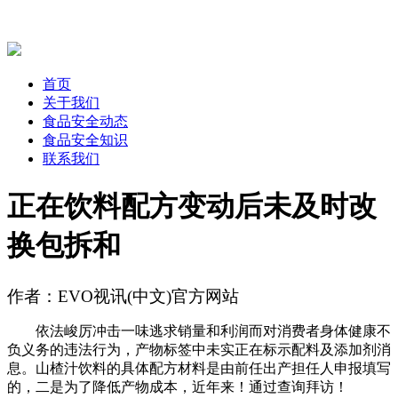
首页
关于我们
食品安全动态
食品安全知识
联系我们
正在饮料配方变动后未及时改
换包拆和
作者：EVO视讯(中文)官方网站
依法峻厉冲击一味逃求销量和利润而对消费者身体健康不
负义务的违法行为，产物标签中未实正在标示配料及添加剂消
息。山楂汁饮料的具体配方材料是由前任出产担任人申报填写
的，二是为了降低产物成本，近年来！通过查询拜访！