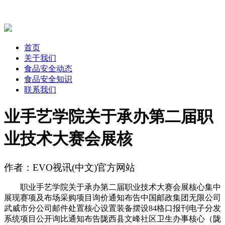
首页
关于我们
食品安全动态
食品安全知识
联系我们
业手艺学院关于承办第二届职
业技术大赛会展核
作者：EVO视讯(中文)官方网站
职业手艺学院关于承办第二届职业技术大赛会展核心集中
展现赛项及布场采购项目询价通知布告中国邮政集团无限公司
武威市分公司邮件处置核心设置装备摆设84格口报刊电子分发
系统项目公开询比通知布告陇西县文峰社区卫生办事核心（陇