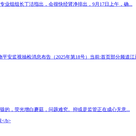
业组组长丁洁指出，会很快经肾净排出，9月17日上午，确...
平安监视抽检消息布告（2025年第18号）当前:首页部分频道江门.
的，荧光增白蘑菇，问题难究。抑或是监管正在成心无意...