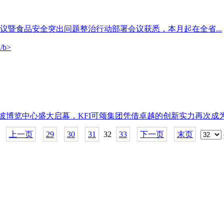
会议暨食品安全突出问题整治行动部署会议获悉，本月起在全省...
在新加坡博览中心盛大启幕，KFI可颂集团凭借卓越的创新实力再次成为全
上一页
29
30
31
32
33
下一页
末页