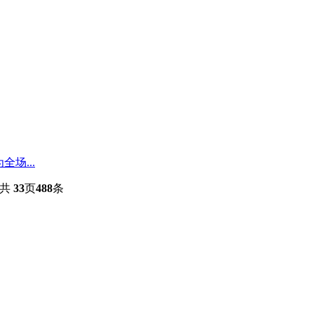
场...
共
33
页
488
条