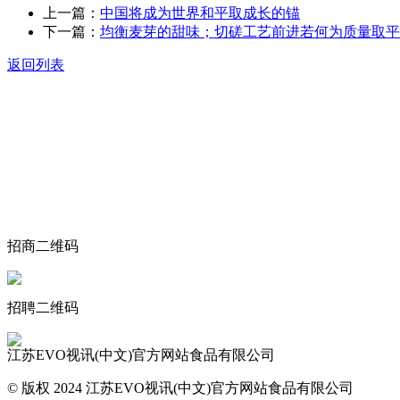
上一篇：
中国将成为世界和平取成长的锚
下一篇：
均衡麦芽的甜味；切磋工艺前进若何为质量取平
返回列表
关于我们
食品安全动态
食品安全知识
联系我们
招商二维码
招聘二维码
江苏EVO视讯(中文)官方网站食品有限公司
© 版权 2024 江苏EVO视讯(中文)官方网站食品有限公司