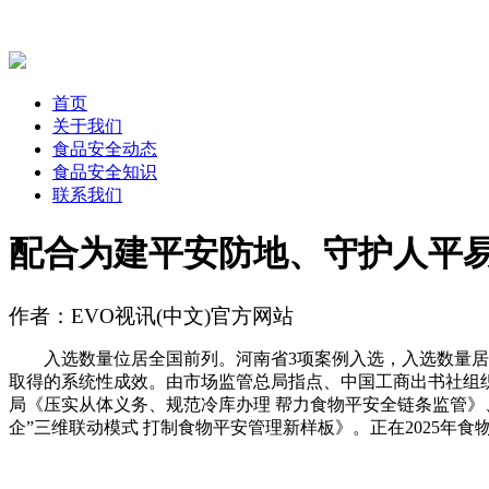
首页
关于我们
食品安全动态
食品安全知识
联系我们
配合为建平安防地、守护人平易
作者：EVO视讯(中文)官方网站
入选数量位居全国前列。河南省3项案例入选，入选数量居全
取得的系统性成效。由市场监管总局指点、中国工商出书社组织
局《压实从体义务、规范冷库办理 帮力食物平安全链条监管》
企”三维联动模式 打制食物平安管理新样板》。正在2025年