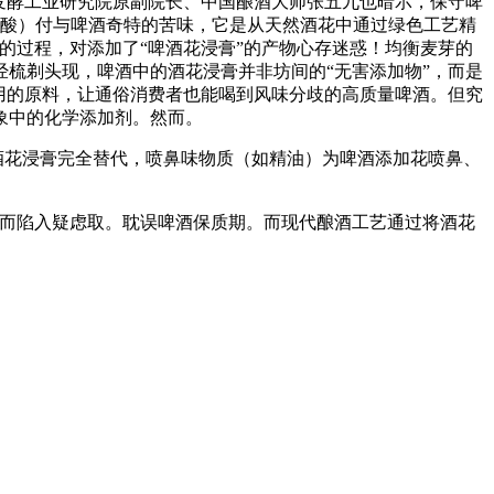
发酵工业研究院原副院长、中国酿酒大师张五九也暗示，保守啤
β-酸）付与啤酒奇特的苦味，它是从天然酒花中通过绿色工艺精
的过程，对添加了“啤酒花浸膏”的产物心存迷惑！均衡麦芽的
梳剃头现，啤酒中的酒花浸膏并非坊间的“无害添加物”，而是
用的原料，让通俗消费者也能喝到风味分歧的高质量啤酒。但究
象中的化学添加剂。然而。
酒花浸膏完全替代，喷鼻味物质（如精油）为啤酒添加花喷鼻、
而陷入疑虑取。耽误啤酒保质期。而现代酿酒工艺通过将酒花