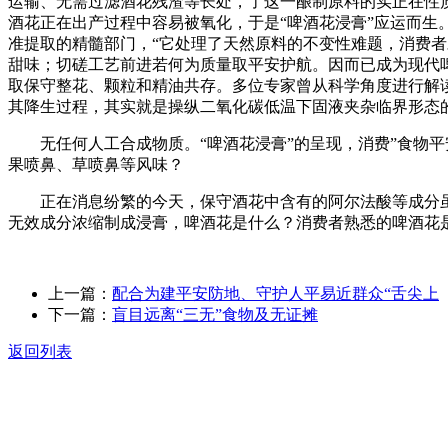
运输、无需过滤酒花残渣等长处，了这一酿制原料的实正在性
酒花正在出产过程中容易被氧化，于是“啤酒花浸膏”应运而生
准提取的精髓部门，“它处理了天然原料的不变性难题，消费者
甜味；切磋工艺前进若何为质量取平安护航。因而已成为现代
取保守整花、颗粒和精油共存。多位专家曾从科学角度进行解
其降生过程，其实就是操纵二氧化碳低温下固液夹杂临界形态
无任何人工合成物质。“啤酒花浸膏”的呈现，消费”食物平
果喷鼻、草喷鼻等风味？
正在消息纷繁的今天，保守酒花中含有的阿尔法酸等成分虽能
无效成分浓缩制成浸膏，啤酒花是什么？消费者熟悉的啤酒花
上一篇：
配合为建平安防地、守护人平易近群众“舌尖上
下一篇：
盲目远离“三无”食物及无证摊
返回列表
关于我们
食品安全动态