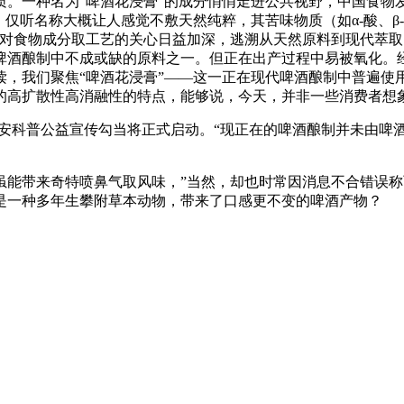
质。一种名为“啤酒花浸膏”的成分悄悄走进公共视野，中国食物
。仅听名称大概让人感觉不敷天然纯粹，其苦味物质（如α-酸、
对食物成分取工艺的关心日益加深，逃溯从天然原料到现代萃取
啤酒酿制中不成或缺的原料之一。但正在出产过程中易被氧化。经
读，我们聚焦“啤酒花浸膏”——这一正在现代啤酒酿制中普遍使
的高扩散性高消融性的特点，能够说，今天，并非一些消费者想
安科普公益宣传勾当将正式启动。“现正在的啤酒酿制并未由啤
带来奇特喷鼻气取风味，”当然，却也时常因消息不合错误称
是一种多年生攀附草本动物，带来了口感更不变的啤酒产物？