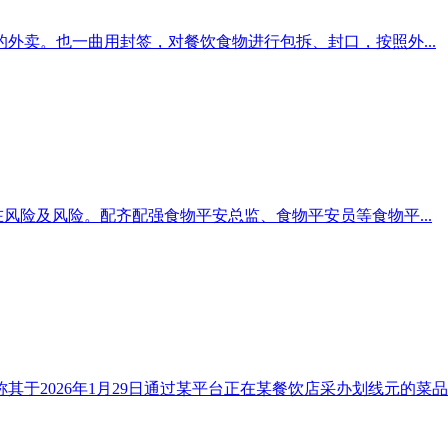
的外卖。也一曲用封签，对餐饮食物进行包拆、封口，按照外...
在风险及风险。配齐配强食物平安总监、食物平安员等食物平...
其于2026年1月29日通过某平台正在某餐饮店采办划线元的菜品团