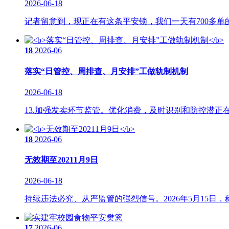
2026-06-18
记者留意到，现正在有这条平安锁，我们一天有700多单
18
2026-06
落实“日管控、周排查、月安排”工做轨制机制
2026-06-18
13.加强发卖环节监管。优化消费，及时识别和防控潜正
18
2026-06
无效期至20211月9日
2026-06-18
持续违法必究、从严监管的强烈信号。2026年5月15日，称
17
2026-06