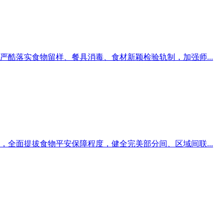
酷落实食物留样、餐具消毒、食材新颖检验轨制，加强师...
全面提拔食物平安保障程度，健全完美部分间、区域间联...