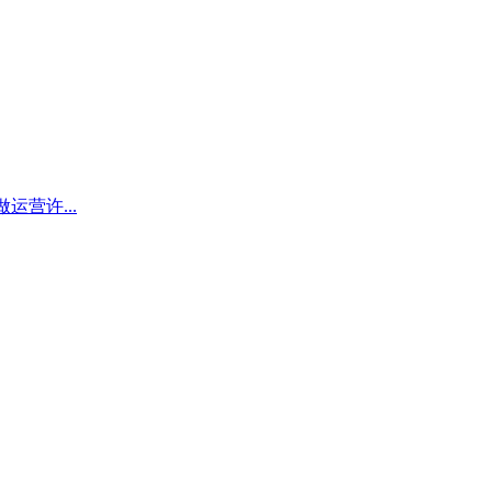
做运营许...