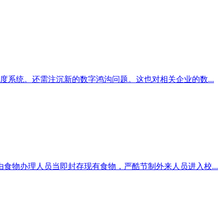
系统。还需注沉新的数字鸿沟问题。这也对相关企业的数...
食物办理人员当即封存现有食物，严酷节制外来人员进入校...