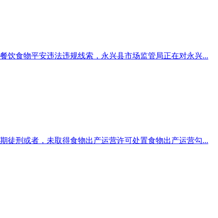
饮食物平安违法违规线索，永兴县市场监管局正在对永兴...
徒刑或者，未取得食物出产运营许可处置食物出产运营勾...