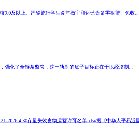
9.0及以上。严酷施行学生食堂衡宇和运营设备零租赁、免收...
强化了全链条监管，这一轨制的底子目标正在于以经济制...
18.5.21-2026.4.30存量失效食物运营许可名单.xlsx据《中华人平易近国