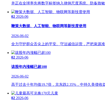
并正在全球率先将数字标签纳入律例尺度系统。防备致敏物
02
2026-06
鞭策大数据、人工智能、物联网等新技度使用
2026-06-02
全力守护群众舌尖上的平安。守法诚信运营，严把泉源准入
02
2026-06
该股年内涨幅已超100
2026-06-02
高于过去十年均值19.7倍，京东跌2.35%，中持久美债收益率回落
02
2026-06