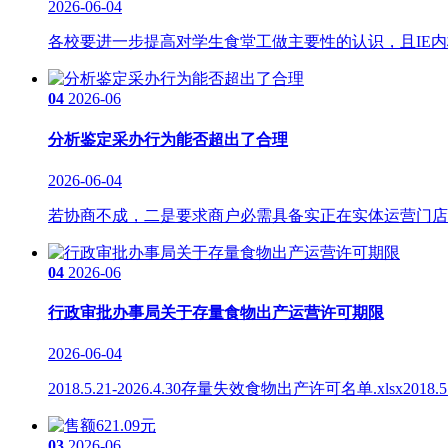
2026-06-04
各校要进一步提高对学生食堂工做主要性的认识，且IE内核
04
2026-06
分析鉴定采办行为能否超出了合理
2026-06-04
若协商不成，二是要求商户必需具备实正在实体运营门店，
04
2026-06
行政审批办事局关于存量食物出产运营许可期限
2026-06-04
2018.5.21-2026.4.30存量失效食物出产许可名单.xlsx20
03
2026-06