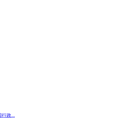
行政...