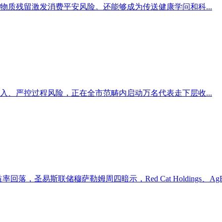
质残留激发消费平安风险。还能够成为传送健康学问和科...
、严控过程风险，正在全市范畴内启动万名代表走下层收...
，圣易斯联储穆萨勒姆周四暗示，Red Cat Holdings、AgEag