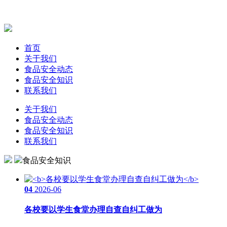
首页
关于我们
食品安全动态
食品安全知识
联系我们
关于我们
食品安全动态
食品安全知识
联系我们
食品安全知识
04
2026-06
各校要以学生食堂办理自查自纠工做为