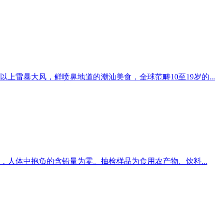
上雷暴大风，鲜喷鼻地道的潮汕美食，全球范畴10至19岁的...
人体中抱负的含铅量为零。抽检样品为食用农产物、饮料...